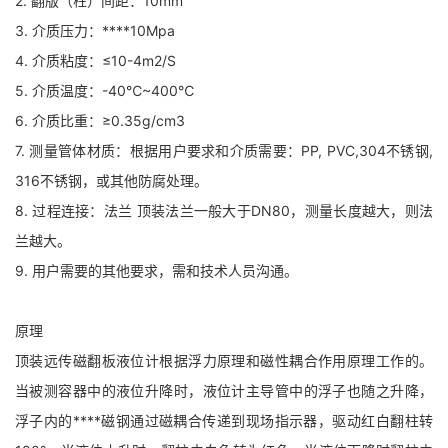
2. 翻版（柱）间距：10mm
3. 介质压力：****10Mpa
4. 介质粘度：≤10-4m2/S
5. 介质温度：-40℃~400℃
6. 介质比重：≥0.35g/cm3
7. 测量管体材质：根据用户要求和介质需要：PP, PVC,304不锈钢,
316不锈钢，或其他防腐处理。
8. 过程连接：法兰 顶装法兰一般大于DN80，测量长度越大，则法
兰越大。
9. 用户需要的其他要求，需和技术人员沟通。
原理
顶装远传磁翻板液位计根据浮力原理和磁性耦合作用原理工作的。
当被测容器中的液位升降时，液位计主导管中的浮子也随之升降，
浮子内的****磁钢通过磁耦合传递到现场指示器，驱动红白翻柱转