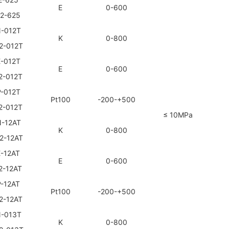
E
0-600
2
-625
-012T
K
0-800
2
-012T
-012T
E
0-600
2
-012T
-012T
Pt100
-200-+500
2
-012T
≤ 10MPa
-12AT
K
0-800
2
-12AT
-12AT
E
0-600
2
-12AT
-12AT
Pt100
-200-+500
2
-12AT
-013T
K
0-800