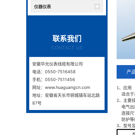
仪器仪表
联系我们
CONTACT US
安徽华光仪表线缆有限公司
产
电话：0550-7516458
手机：0550-7511456
网址：www.huaguangcn.com
1、应用
适合于蒸
地址：安徽省天长市铜城镇车站北路
2、主要
87号
电气出口：M
连接尺寸：M
防护等级
3、型号