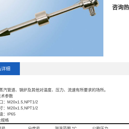
咨询
品详细
汽管道、锅炉及其他对温度、压力、流速有所要求的场所。
技术参数
20x1.5,NPT1/2
20x1.5,NPT1/2
：IP65
及规格
型号
分度号
测温范围 ℃
公称压力