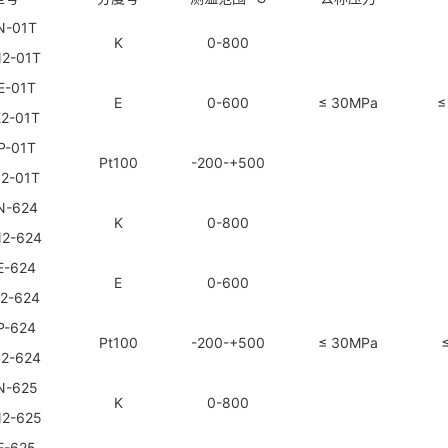
N-01T
K
0-800
N
2
-01T
E-01T
E
0-600
≤ 30MPa
≤
E
2
-01T
P-01T
Pt100
-200-+500
2-01T
N-624
K
0-800
N
2
-624
E-624
E
0-600
2
-624
P-624
Pt100
-200-+500
≤ 30MPa
P
2
-624
N-625
K
0-800
N
2
-625
E-625