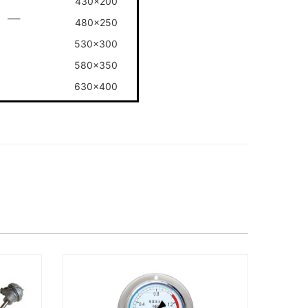
430x200
___
480x250
530x300
580x350
630x400