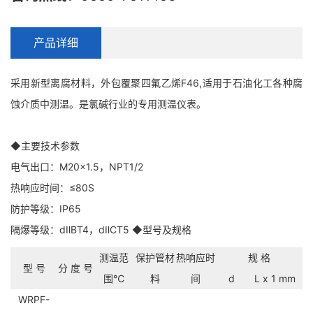
产品详细
采用新型离腐材料，外包覆聚四氟乙烯F46,适用于石油化工各种腐
蚀介质中测温。是氯碱行业的专用测温仪表。
◆主要技术参数
电气出口：M20×1.5，NPT1/2
热响应时间：≤80S
防护等级：IP65
隔爆等级：dⅡBT4，dⅡCT5 ◆型号及规格
测温范
保护管材
热响应时
规 格
型 号
分 度 号
围℃
料
间
d
L x 1 mm
WRPF-